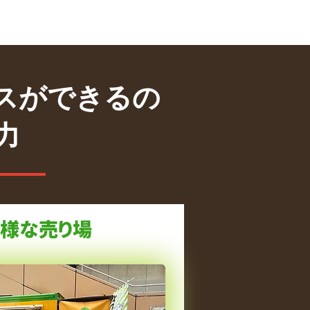
スができるの
力
様な売り場