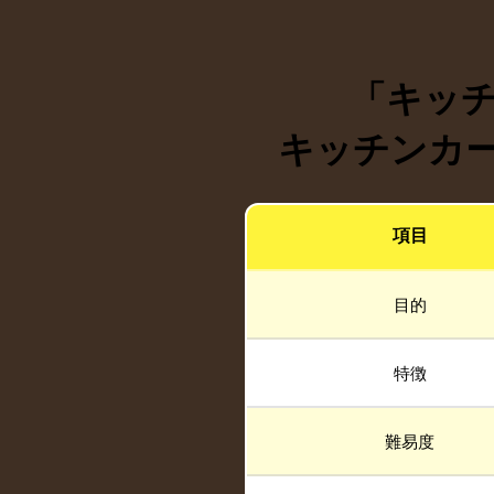
「キッ
キッチンカー
項目
目的
特徴
難易度