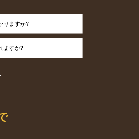
かりますか?
れますか?
、
で