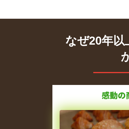
なぜ20年
感動の