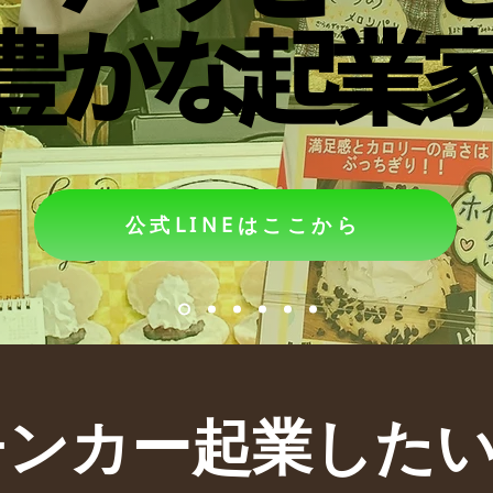
豊かな起業
豊かな起業
公式LINEはここから
ンカー起業したいけ