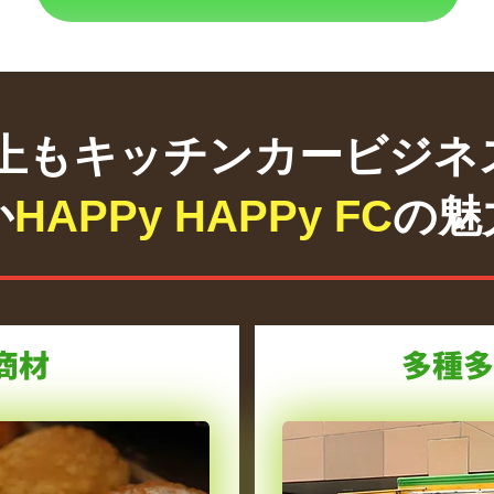
以上もキッチンカービジネ
か
HAPPy HAPPy FC
の魅
商材
多種多