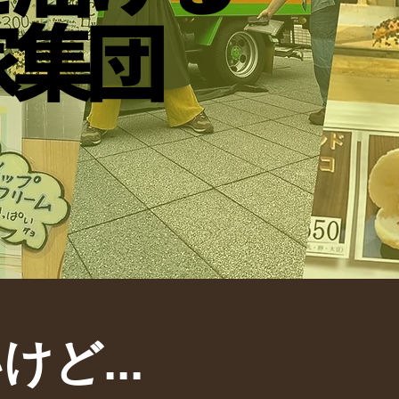
家集団
家集団
ど...