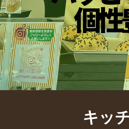
個性
個性
キッチ