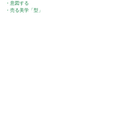
・意図する
・売る美学「型」
セレクション
すべて表示
最新記事