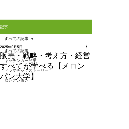
記事
すべての記事
2025年9月5日
すべての記事
販売・戦略・考え方・経営
キッチンカー開業
すべてが学べる【メロン
ドラマチックストーリー
パン大学】
セレクション