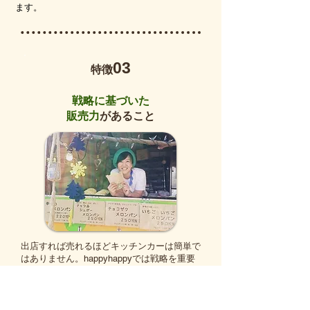
ます。
03
​特徴
戦略に基づいた
販売力
があること
出店すれば売れるほどキッチンカーは簡単で
はありません。happyhappyでは戦略を重要
視しており、その戦略が
驚異的な販売力
を生
み出すことで、継続的に売上を上げることが
できています。