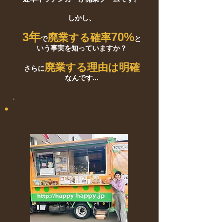
しかし、
3年
70%
廃業する確率
で
と
いう事実を知っていますか？
廃業する理由は明確
​さらに
なんです...
01
​失敗要因