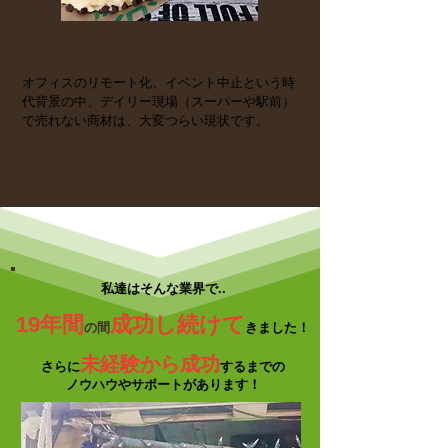
時期や場所で左右する商材
オフィスのリモート化、イベント中止という時
代背景の中、デイリー現場（スーパーや駅前）
で売れない商材は、大変つらい現状です。
私達はそんな業界で..
19年間
成功し続けて
の間
きました！
未経験から成功
​さらに
するまでの
ノウハウやサポートがあります！