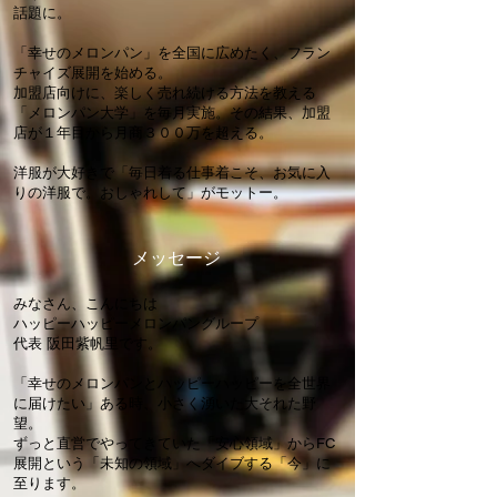
話題に。
「幸せのメロンパン」を全国に広めたく、フラン
チャイズ展開を始める。
加盟店向けに、楽しく売れ続ける方法を教える
「メロンパン大学」を毎月実施。その結果、加盟
店が１年目から月商３００万を超える。
洋服が大好きで「毎日着る仕事着こそ、お気に入
りの洋服で。おしゃれして」がモットー。
​メッセージ
みなさん、こんにちは
ハッピーハッピーメロンパングループ
代表 阪田紫帆里です。
「幸せのメロンパンとハッピーハッピーを全世界
に届けたい」ある時、小さく湧いた大それた野
望。
ずっと直営でやってきていた「安心領域」からFC
展開という「未知の領域」へダイブする「今」に
至ります。