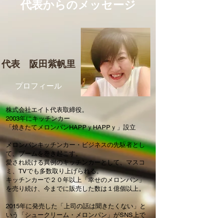
​代表からのメッセージ
​代表 阪田紫帆里
​プロフィール
株式会社エイト代表取締役。
2003年にキッチンカー
「焼きたてメロンパンHAPPｙHAPPｙ」設立
メロンパンキッチンカー・ビジネスの先駆者とし
て、ブームを巻き起こす。
愛され続ける異例のキッチンカーとして、マスコ
ミ、TVでも多数取り上げられる。
キッチンカーで２０年以上「幸せのメロンパン」
を売り続け、今までに販売した数は１億個以上。
2015年に発売した「上司の話は聞きたくない」と
いう「シュークリーム・メロンパン」がSNS上で