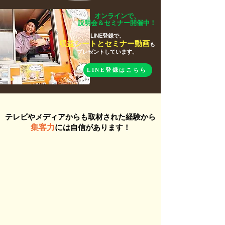
オンラインで、
説明会＆セミナー開催中！
LINE登録で、
収益シートとセミナー動画
も
プレゼントしています。
LINE登録はこちら
LINE登録はコチラ
​テレビやメディアからも取材された経験から
集客力
に
は自信があります！