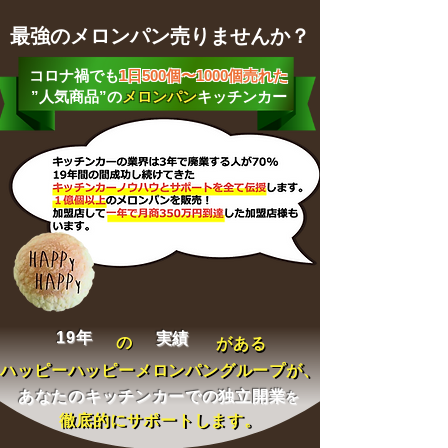
最強のメロンパン売りませんか？
コロナ禍でも
1日500個〜1000個売れた
”
人気商品”の
メロンパン
キッチンカー
19
年
実績
の
の
がある
がある
ハッピーハッ
ピー
メロン
パングループが、
ハッピーハッ
ピー
メロン
パングループが、
あ
なたのキッチンカーでの独立開業
を
徹底的にサポート
します。
徹底的にサポート
します。