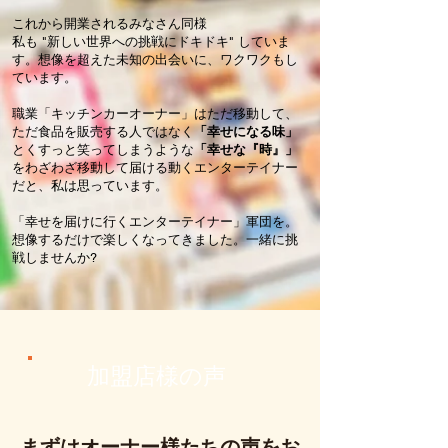
これから開業されるみなさん同様
私も "新しい世界への挑戦にドキドキ" していま
す。想像を超えた未知の出会いに、ワクワクもし
ています。
職業「キッチンカーオーナー」はただ移動して、
ただ食品を販売する人ではなく
「幸せになる味」
とくすっと笑ってしまうような
「幸せな『時』」
をわざわざ移動して届ける動くエンターテイナー
だと、私は思っています。
「幸せを届けに行くエンターテイナー」軍団を。
想像するだけで楽しくなってきました。一緒に挑
戦しませんか?
​加盟店様の声
​まずはオーナー様たちの声をお