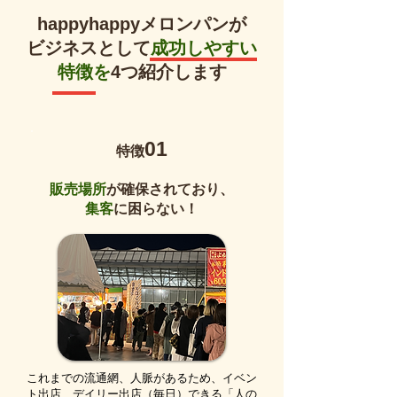
happyhappyメロンパンが
ビジネスとして
成功しやすい
特徴を
4つ紹介します
01
​特徴
販売場所
が確保されており、
集客
に困らない！
これまでの流通網、人脈があるため、イベン
ト出店、デイリー出店（毎日）できる「人の