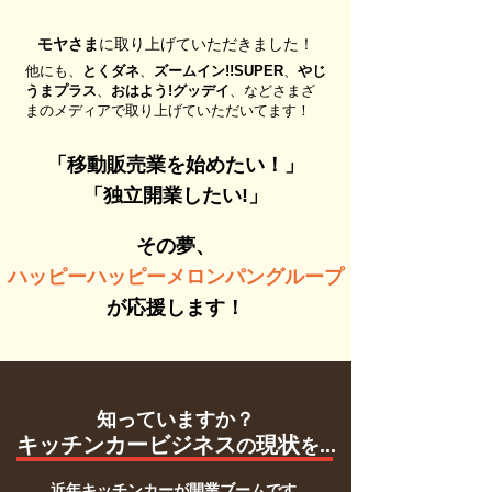
モヤさま
に取り上げていただきました！
​他にも、
とくダネ
、
ズームイン!!SUPER
、
やじ
うまプラス
、
おはよう!グッデイ
、など
さまざ
まのメディアで取り上げていただいてます！
「移動販売業を始めたい！」
「独立開業したい!」
その夢、
ハッピーハッピーメロンパングループ
が応援します！
知っていますか？
キッチンカービ
ジネス
現状
の
を...
近年キッチンカーが開業ブームです。