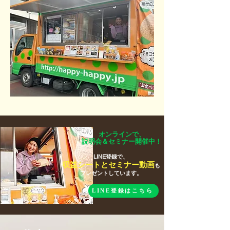
オンラインで、
説明会＆セミナー開催中！
LINE登録で、
収益シートとセミナー動画
も
プレゼントしています。
LINE登録はこちら
LINE登録はコチラ